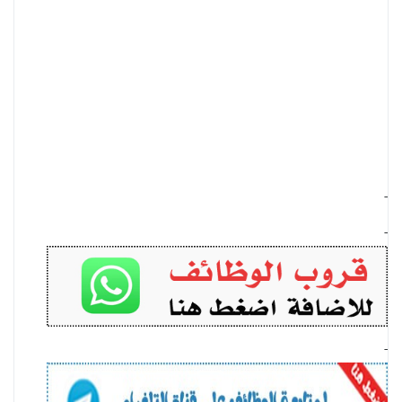
-
-
-