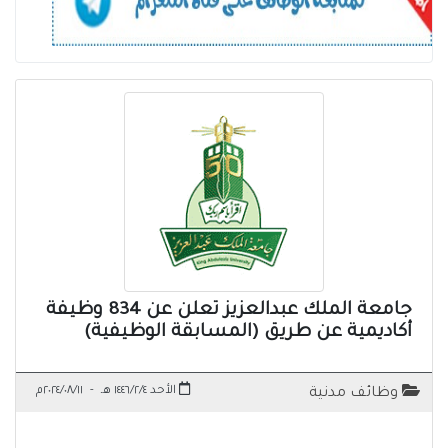
جامعة الملك عبدالعزيز تعلن عن 834 وظيفة
أكاديمية عن طريق (المسابقة الوظيفية)
الأحد ١٤٤٦/٢/٤ هـ
-
٢٠٢٤/٠٨/١١م
وظائف مدنية