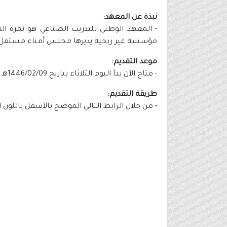
نبذة عن المعهد:
- ​المعهد الوطني للتدريب الصناعي هو ثمرة ال
مؤسسة غير ربحية يديرها مجلس أمناء مستقل، تأس
موعد التقديم:
- متاح الآن بدأ اليوم الثلاثاء بتاريخ 1446/02/09هـ الموافق 2024/08/13م وينتهي التقديم يوم الإثنين بتاريخ 1446/02/15هـ الموافق 2024/08/19م.
طريقة التقديم:
- من خلال الرابط التالي الموضح بالأسفل باللون 