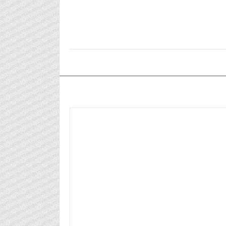
٢٠٢٤/٠٨/١٣م