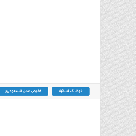
#وظائف نسائية
#فرص عمل للسعوديين