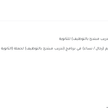
دريب مبتدئ بالتوظيف) للثانوية
يم (رجال / نساء) في برنامج (تدريب مبتدئ بالتوظيف) لحملة (الثانوي