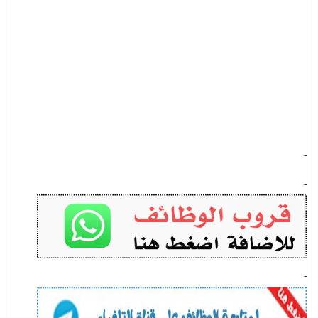
-
-
-