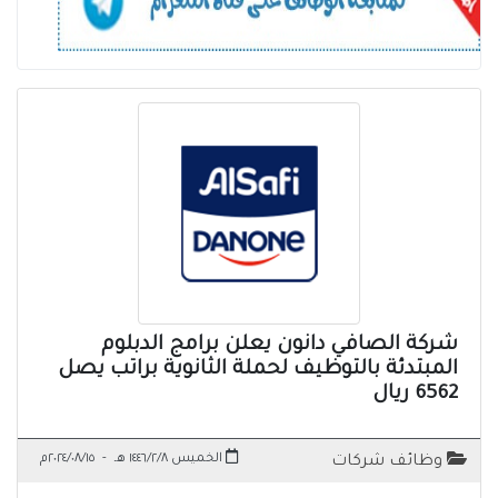
شركة الصافي دانون يعلن برامج الدبلوم
المبتدئة بالتوظيف لحملة الثانوية براتب يصل
6562 ريال
الخميس ١٤٤٦/٢/٨ هـ
-
٢٠٢٤/٠٨/١٥م
وظائف شركات