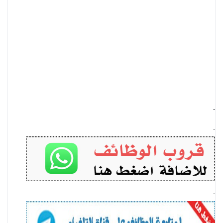
-
-
-