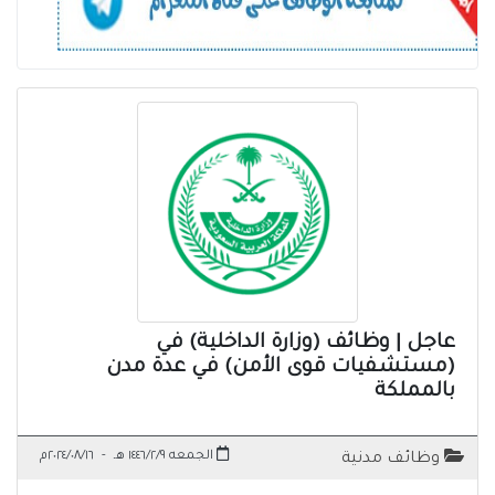
عاجل | وظائف (وزارة الداخلية) في
(مستشفيات قوى الأمن) في عدة مدن
بالمملكة
الجمعه ١٤٤٦/٢/٩ هـ
-
٢٠٢٤/٠٨/١٦م
وظائف مدنية