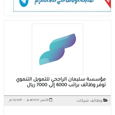
مؤسسة سليمان الراجحي للتمويل التنموي
توفر وظائف براتب 6000 إلى 7000 ريال
الأثنين ١٤٤٦/٢/١٢ هـ
-
٢٠٢٤/٠٨/١٩م
وظائف شركات