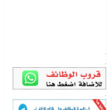
-
-
-