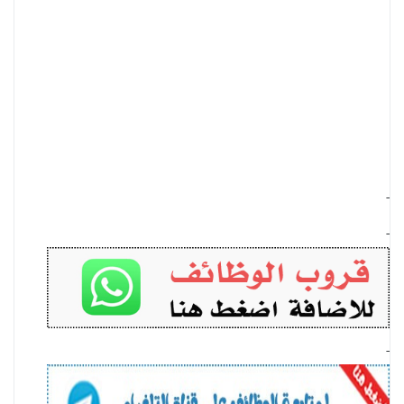
-
-
-