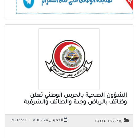
الشؤون الصحية بالحرس الوطني تعلن
وظائف بالرياض وجدة والطائف والشرقية
الخميس ١٤٤٦/٢/١٥ هـ
-
٢٠٢٤/٠٨/٢٢م
وظائف مدنية