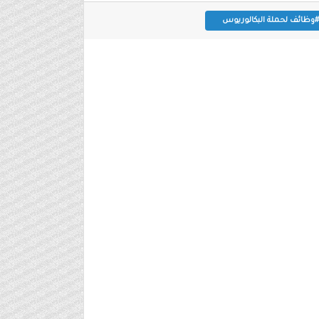
#وظائف لحملة البكالوريوس