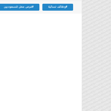
#وظائف نسائية
#فرص عمل للسعوديين