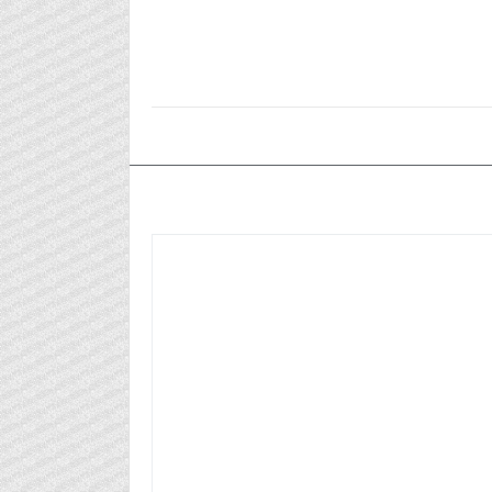
٢٠٢٤/٠٨/٢٤م