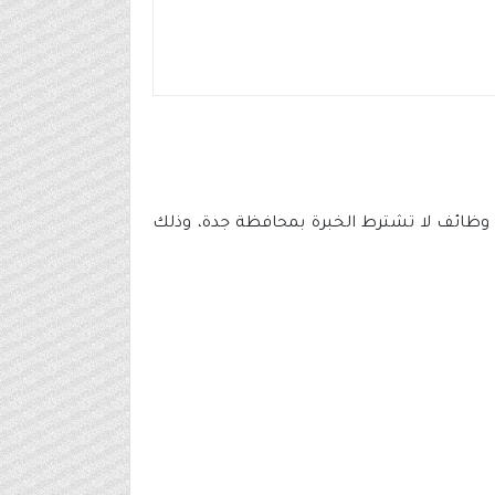
موقعها الإلكتروني (بوابة التوظيف) توفر 7 وظائف شاغرة منها وظائف لا تشترط الخبرة بمحافظة جدة، وذلك