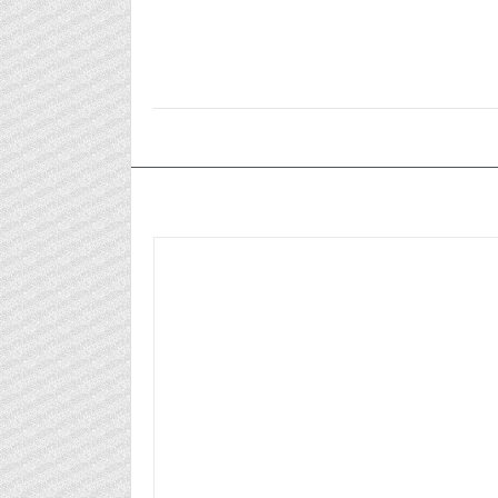
٢٠٢٤/٠٨/٢٦م