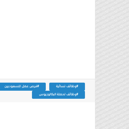
#وظائف نسائية
#فرص عمل للسعوديين
#وظائف لحملة البكالوريوس