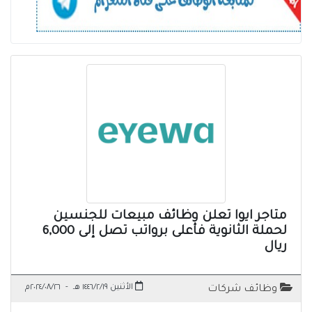
متاجر ايوا تعلن وظائف مبيعات للجنسين
لحملة الثانوية فأعلى برواتب تصل إلى 6,000
ريال
الأثنين ١٤٤٦/٢/١٩ هـ
-
٢٠٢٤/٠٨/٢٦م
وظائف شركات