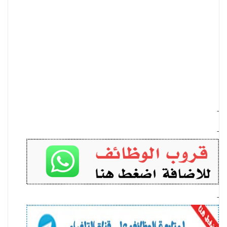
-
-
-