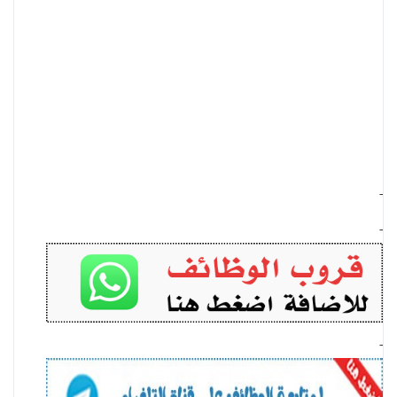
-
-
-