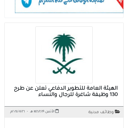
الهيئة العامة للتطوير الدفاعي تعلن عن طرح
130 وظيفة شاغرة للرجال والنساء
الأثنين ١٤٤٦/٢/١٩ هـ
-
٢٠٢٤/٠٨/٢٦م
وظائف مدنية