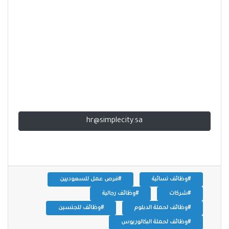
hr@simplecity.sa
#وظائف نسائية
#فرص عمل للسعوديين
#شركات
#وظائف رجالية
#وظائف لحملة الدبلوم
#وظائف للجنسين
#وظائف لحملة البكالوريوس