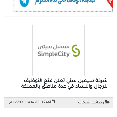
شركة سيمبل ستي تعلن فتح التوظيف
للرجال والنساء في عدة مناطق بالمملكة
الثلاثاء ١٤٤٦/٢/٢٠ هـ
-
٢٠٢٤/٠٨/٢٧م
وظائف شركات