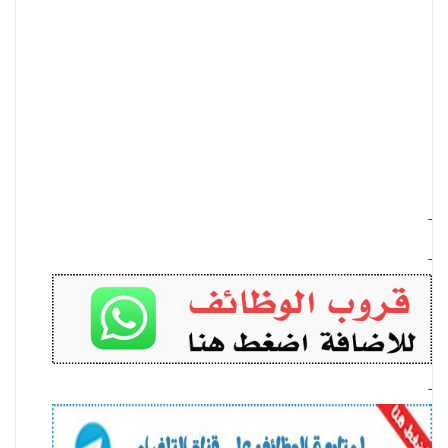
-
-
-