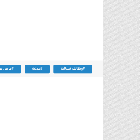
#وظائف نسائية
#مدنية
#فرص عم