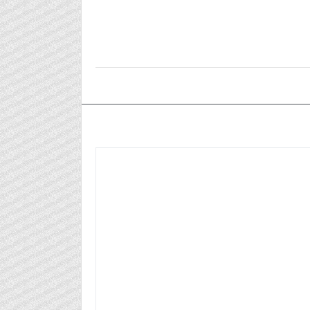
٢٠٢٤/٠٨/٢٧م