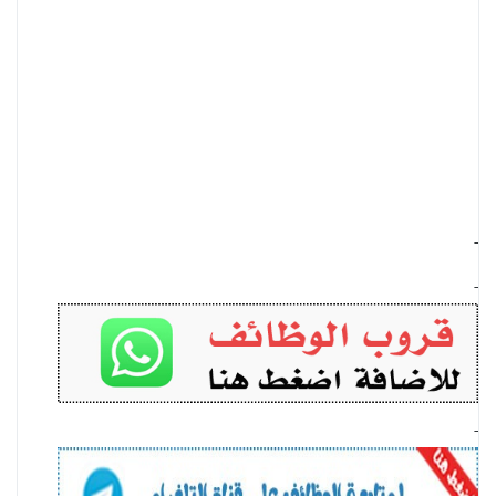
-
-
-