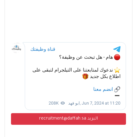
البريد recruitment@daffah.sa