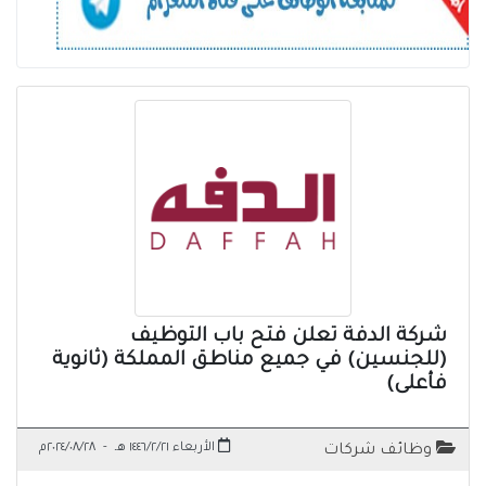
شركة الدفة تعلن فتح باب التوظيف
(للجنسين) في جميع مناطق المملكة (ثانوية
فأعلى)
الأربعاء ١٤٤٦/٢/٢١ هـ
-
٢٠٢٤/٠٨/٢٨م
وظائف شركات