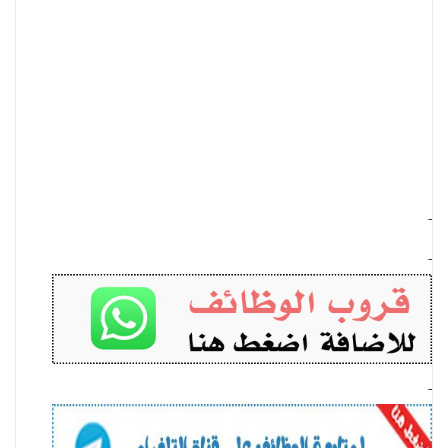
-
-
-