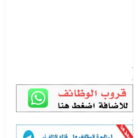
-
-
-