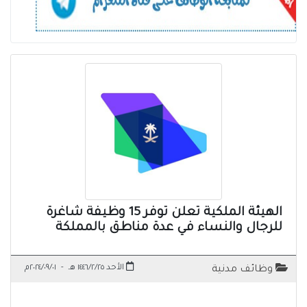
الهيئة الملكية تعلن توفر 15 وظيفة شاغرة
للرجال والنساء في عدة مناطق بالمملكة
الأحد ١٤٤٦/٢/٢٥ هـ
-
٢٠٢٤/٠٩/٠١م
وظائف مدنية