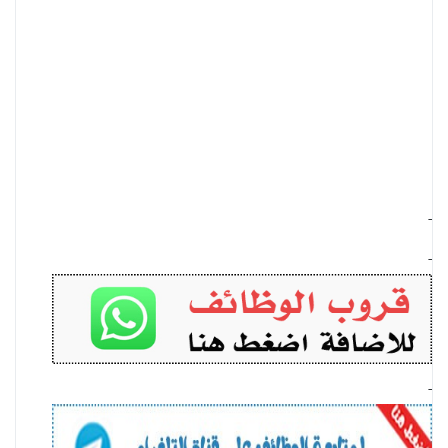
-
-
-