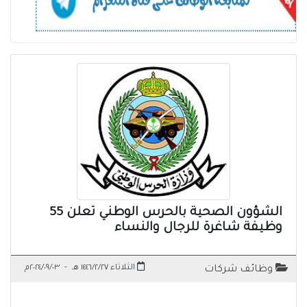
الشؤون الصحية بالحرس الوطني تعلن 55
وظيفة شاغرة للرجال والنساء
الثلاثاء ١٤٤٦/٢/٢٧ هـ
-
٢٠٢٤/٠٩/٠٣م
وظائف شركات