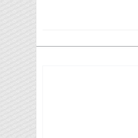
٢٠٢٤/٠٩/٠٥م