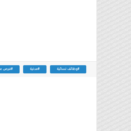
#وظائف نسائية
#مدنية
#فرص عم