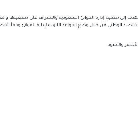
 الهيئة العامة للموانئ في عام 1976م، وتهدف إلى تنظيم إدارة الموانئ السعودية والإشرا
اقتصاد الوطني من خلال وضع القواعد اللازمة لإدارة الموانئ وفقاً لأف
الأخضر والأسود