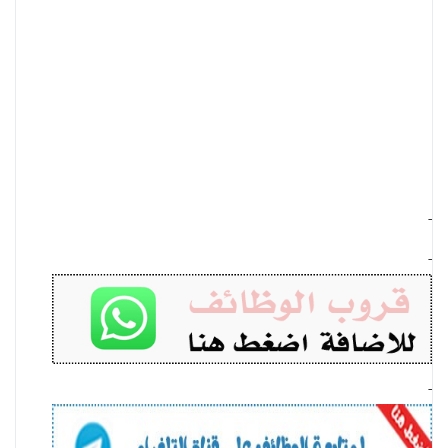
-
-
-