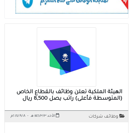
الهيئة الملكية تعلن وظائف بالقطاع الخاص
(المتوسطة فأعلى) راتب يصل 8,500 ريال
الأحد ١٤٤٦/٣/٣ هـ
-
٢٠٢٤/٠٩/٠٨م
وظائف شركات