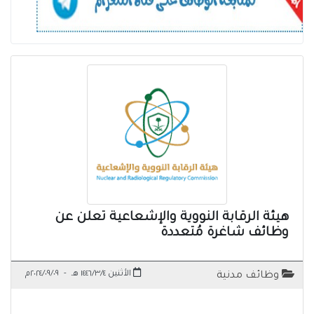
هيئة الرقابة النووية والإشعاعية تعلن عن
وظائف شاغرة مُتعددة
الأثنين ١٤٤٦/٣/٤ هـ
-
٢٠٢٤/٠٩/٠٩م
وظائف مدنية