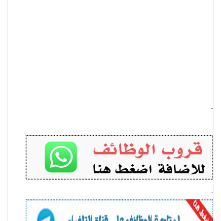
-
-
-