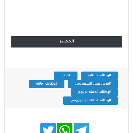
المصدر
#وظائف نسائية
#مدنية
#فرص عمل للسعوديين
#وظائف رجالية
#وظائف لحملة الدبلوم
#وظائف لحملة البكالوريوس
T
W
T
w
h
e