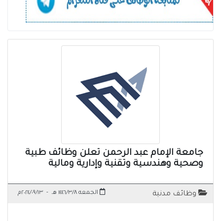
جامعة الإمام عبد الرحمن تعلن وظائف طبية
وصحية وهندسية وتقنية وإدارية ومالية
الجمعه ١٤٤٦/٣/٨ هـ
-
٢٠٢٤/٠٩/١٣م
وظائف مدنية