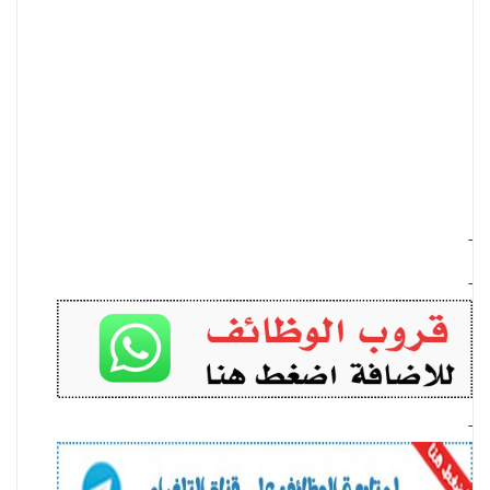
-
-
-