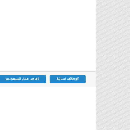
#وظائف نسائية
#فرص عمل للسعوديين