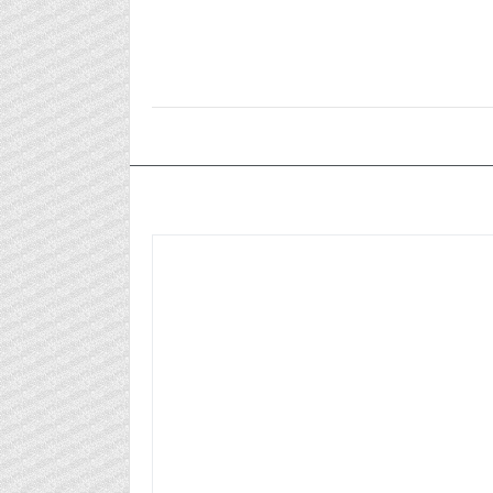
٢٠٢٤/٠٩/١٦م