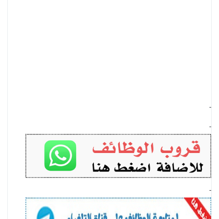
-
-
-