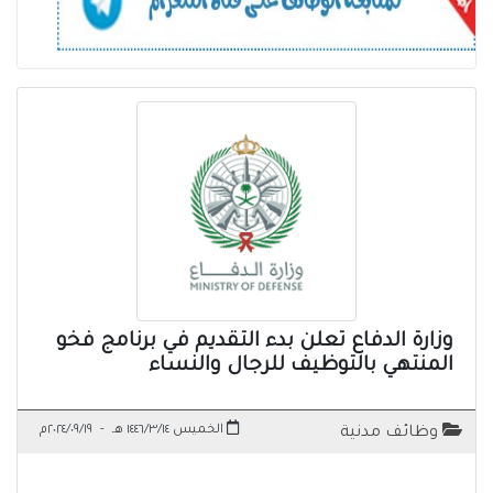
وزارة الدفاع تعلن بدء التقديم في برنامج فخو
المنتهي بالتوظيف للرجال والنساء
الخميس ١٤٤٦/٣/١٤ هـ
-
٢٠٢٤/٠٩/١٩م
وظائف مدنية