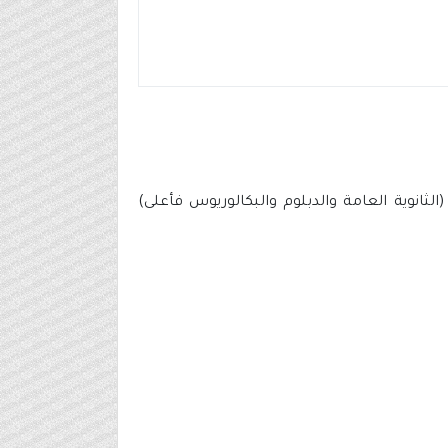
 (شركة حكومية) عن توفر طرح (14) وظيفة شاغرة لحملة (الثانوية العامة والدبلوم والبكالوريوس فأعلى)