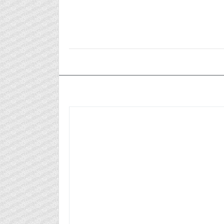
٢٠٢٤/٠٩/٢٣م