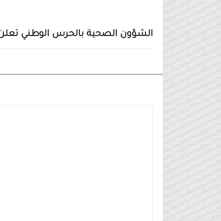
الشؤون الصحية بالحرس الوطني تعلن 69 وظيفة (ثانوية فأعلى) بعدة مناطق بالممل
وظائف مدنية