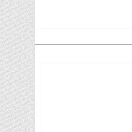
٢٠٢٤/٠٩/٢٨م