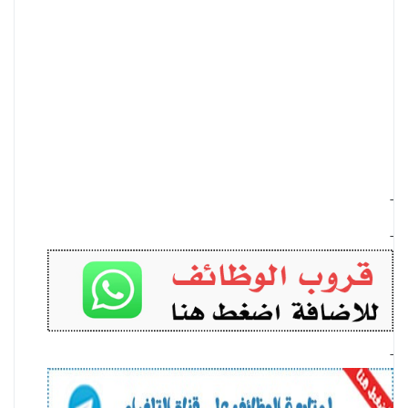
-
-
-