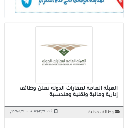
الهيئة العامة لعقارات الدولة تعلن وظائف
إدارية ومالية وتقنية وهندسية
الأحد ١٤٤٦/٣/٢٤ هـ
-
٢٠٢٤/٠٩/٢٩م
وظائف مدنية