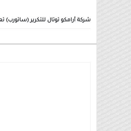
شركة أرامكو توتال للتكرير (ساتورب) تعلن 37 وظيفة شاغرة للرجال و
وظائف شركات