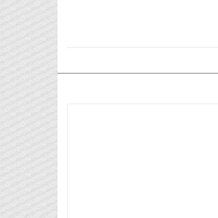
٢٠٢٤/١٠/٠١م