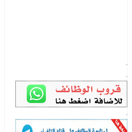
-
-
-