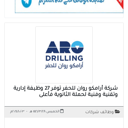
شركة أرامكو روان للحفر توفر 27 وظيفة إدارية
وتقنية وفنية لحملة الثانوية فأعلى
الخميس ١٤٤٦/٣/٢٨ هـ
-
٢٠٢٤/١٠/٠٣م
وظائف شركات