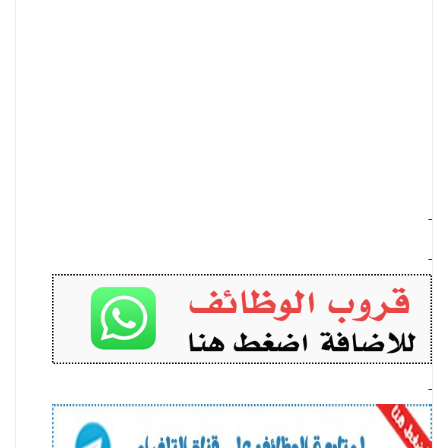
-
-
-