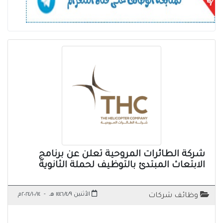
شركة الطائرات المروحية تعلن عن برنامج
الابتعاث المبتدئ بالتوظيف لحملة الثانوية
الأثنين ١٤٤٦/٤/٩ هـ
-
٢٠٢٤/١٠/١٤م
وظائف شركات