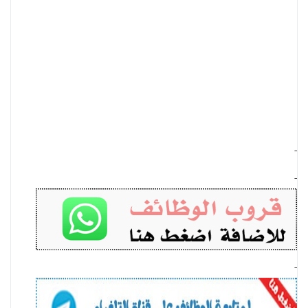
-
-
-