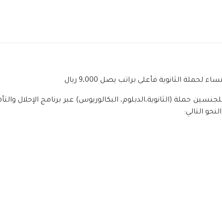
ملة الثانوية فأعلى براتب يصل 9،000 ريال
جنسين حملة (الثانوية،الدبلوم، البكالوريوس) عبر برنامج الإحلال وا
نحو التالي: