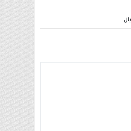
٢٠٢٤/١٠/١٤م