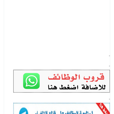
-
-
-