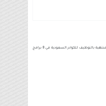
عن بدء التسجيل (رجال / نساء) لحملة (الثانوية فأعلى) في البرامج التدريبية المنتهية بالتوظيف للكوادر السعودية في 8 برامج