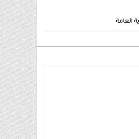
ة العامة
٢٠٢٤/١٠/١٦م