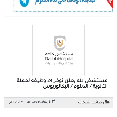
مستشفى دله يعلن توفر 24 وظيفة لحملة
الثانوية / الدبلوم / البكالوريوس
الأربعاء ١٤٤٦/٤/١٨ هـ
-
٢٠٢٤/١٠/٢٣م
وظائف شركات