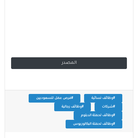
المصدر
#وظائف نسائية
#فرص عمل للسعوديين
#شركات
#وظائف رجالية
#وظائف لحملة الدبلوم
#وظائف لحملة البكالوريوس