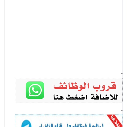
-
-
-