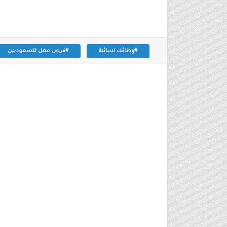
#وظائف نسائية
#فرص عمل للسعوديين