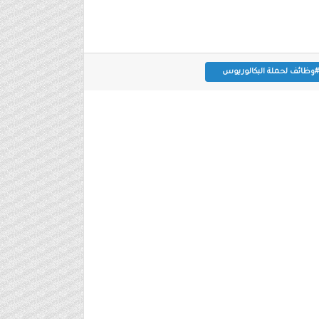
#وظائف لحملة البكالوريوس