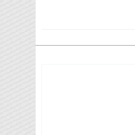
٢٠٢٤/١٠/٢٤م