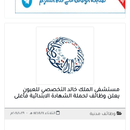
مستشفى الملك خالد التخصصي للعيون
يعلن وظائف لحملة الشهادة الابتدائية فأعلى
الثلاثاء ١٤٤٦/٤/٢٤ هـ
-
٢٠٢٤/١٠/٢٩م
وظائف مدنية