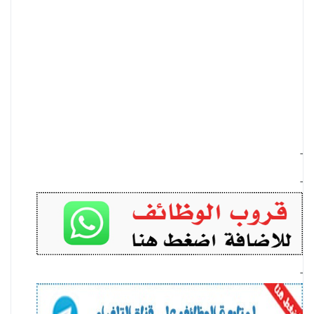
-
-
-