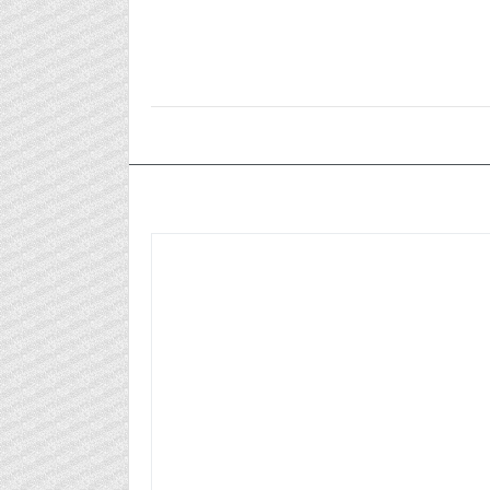
٢٠٢٤/١٠/٢٩م