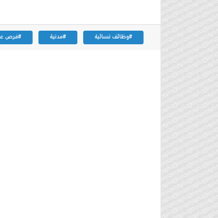
#وظائف نسائية
#مدنية
#فرص عم