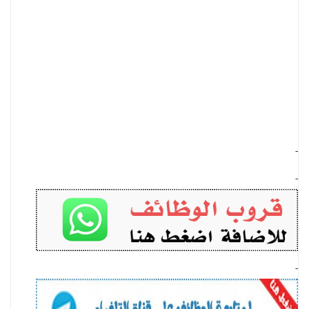
-
-
-