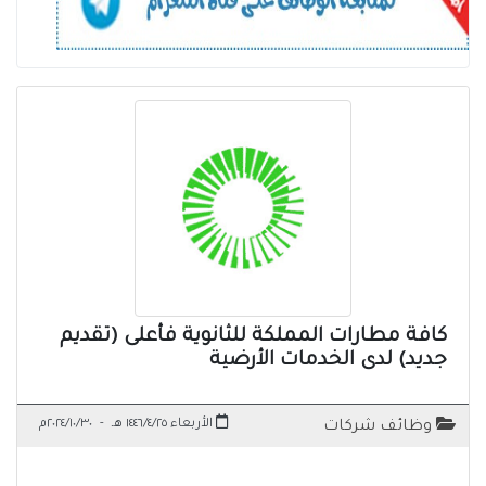
كافة مطارات المملكة للثانوية فأعلى (تقديم
جديد) لدى الخدمات الأرضية
الأربعاء ١٤٤٦/٤/٢٥ هـ
-
٢٠٢٤/١٠/٣٠م
وظائف شركات