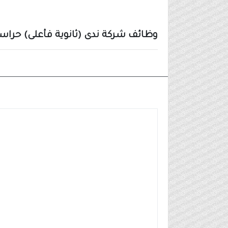
وظائف شركة ندى (ثانوية فأعلى) حراسا
وظائف شركات