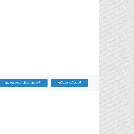
#وظائف نسائية
#فرص عمل للسعوديين