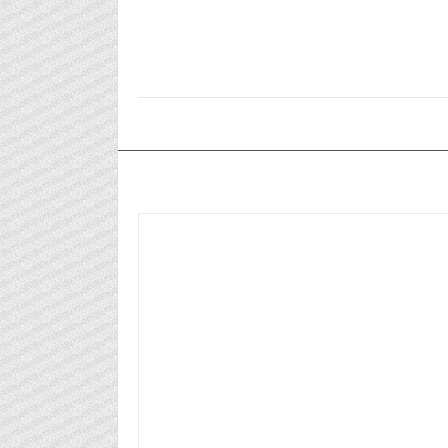
٢٠٢٤/١٠/٣١م