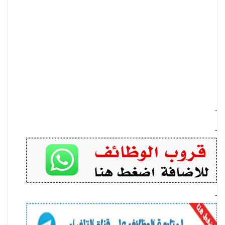
-
-
-