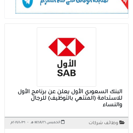
البنك السعودي الأول يعلن عن برنامج الأول
للاستدامة (المنتهي بالتوظيف) للرجال
والنساء
الخميس ١٤٤٦/٤/٢٦ هـ
-
٢٠٢٤/١٠/٣١م
وظائف شركات