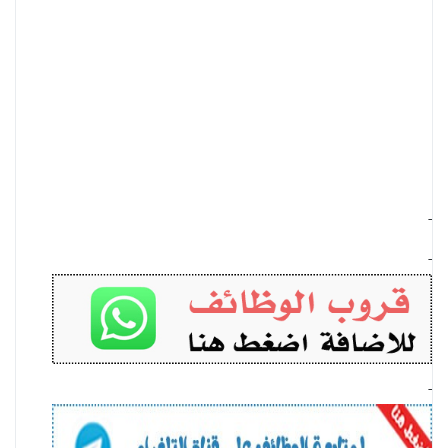
-
-
-