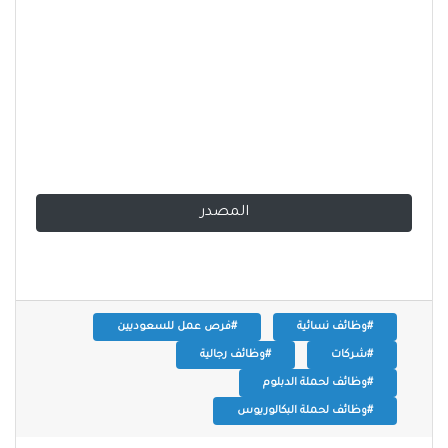
المصدر
#وظائف نسائية
#فرص عمل للسعوديين
#شركات
#وظائف رجالية
#وظائف لحملة الدبلوم
#وظائف لحملة البكالوريوس