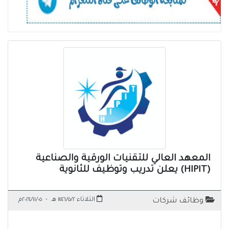
المعهد العالي للتقنيات الورقية والصناعية
(HIPIT) يعلن تدريب وتوظيف للثانوية
الثلاثاء ١٤٤٦/٥/٢ هـ
-
٢٠٢٤/١١/٠٥م
وظائف شركات