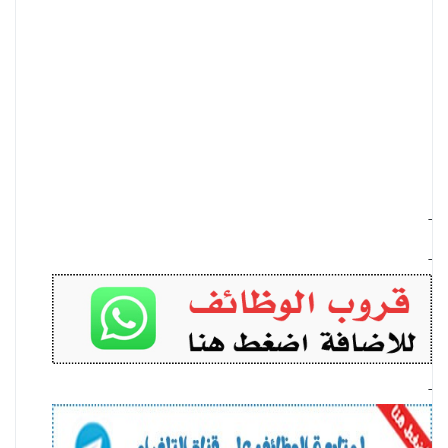
-
-
-