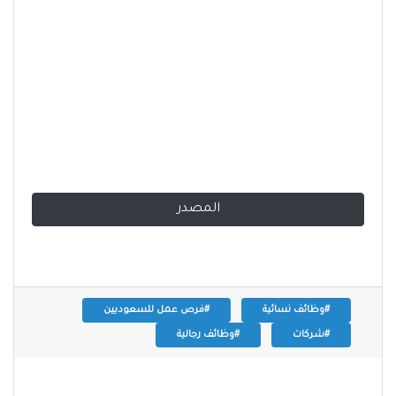
المصدر
#وظائف نسائية
#فرص عمل للسعوديين
#شركات
#وظائف رجالية