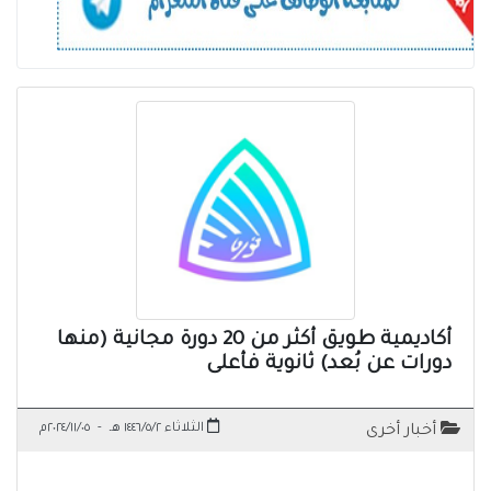
أكاديمية طويق أكثر من 20 دورة مجانية (منها
دورات عن بُعد) ثانوية فأعلى
الثلاثاء ١٤٤٦/٥/٢ هـ
-
٢٠٢٤/١١/٠٥م
أخبار أخرى