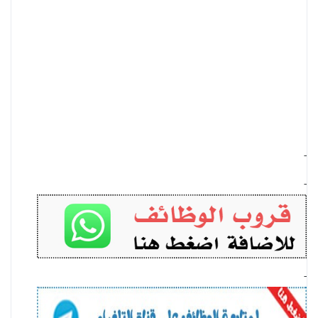
-
-
-