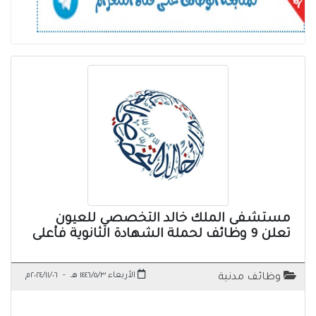
مستشفى الملك خالد التخصصي للعيون
تعلن 9 وظائف لحملة الشهادة الثانوية فأعلى
الأربعاء ١٤٤٦/٥/٣ هـ
-
٢٠٢٤/١١/٠٦م
وظائف مدنية