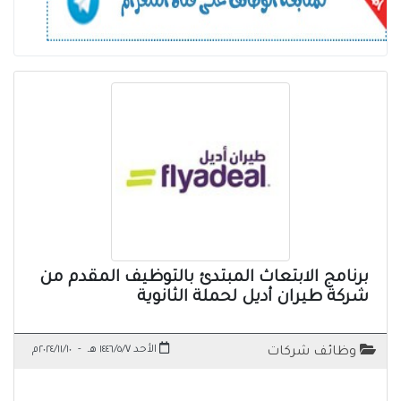
برنامج الابتعاث المبتدئ بالتوظيف المقدم من
شركة طيران أديل لحملة الثانوية
الأحد ١٤٤٦/٥/٧ هـ
-
٢٠٢٤/١١/١٠م
وظائف شركات