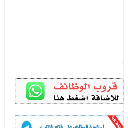
-
-
-