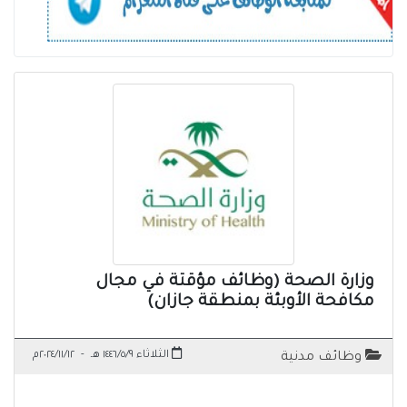
وزارة الصحة (وظائف مؤقتة في مجال
مكافحة الأوبئة بمنطقة جازان)
الثلاثاء ١٤٤٦/٥/٩ هـ
-
٢٠٢٤/١١/١٢م
وظائف مدنية