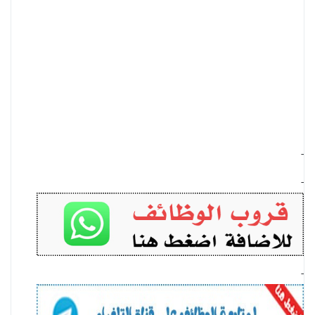
-
-
-