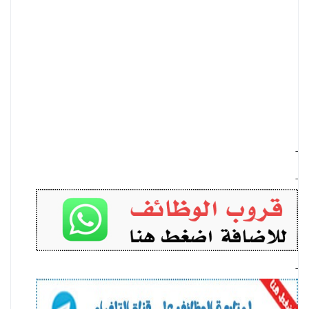
-
-
-