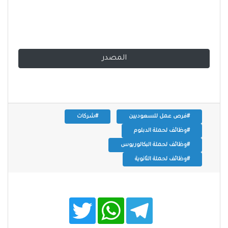
المصدر
#فرص عمل للسعوديين
#شركات
#وظائف لحملة الدبلوم
#وظائف لحملة البكالوريوس
#وظائف لحملة الثانوية
T
W
T
w
h
e
i
a
l
t
t
e