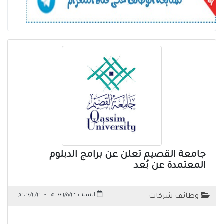
جامعة القصيم تعلن عن برامج الدبلوم
المعتمدة عن بُعد
السبت ١٤٤٦/٥/١٣ هـ
-
٢٠٢٤/١١/١٦م
وظائف شركات