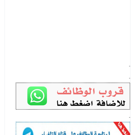
-
-
-