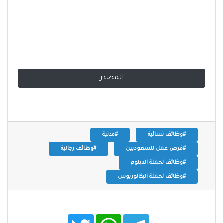
المصدر
#وظائف نسائية
#مدنية
#فرص عمل للسعوديين
#وظائف رجالية
#وظائف لحملة الدبلوم
#وظائف لحملة البكالوريوس
T
W
T