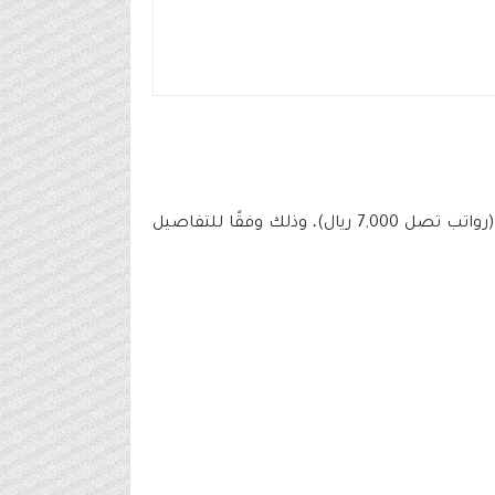
إحدى شركات مجموعة الخليج للتدريب والتعليم توفر 200 وظيفة بمجال لخدمة العملاء (رواتب تصل 7,000 ريال)، وذلك وفقًا للتفاصيل