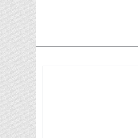
٢٠٢٤/١١/١٧م