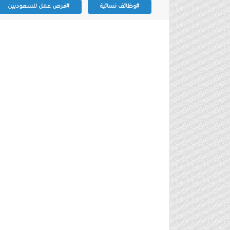
#وظائف نسائية
#فرص عمل للسعوديين