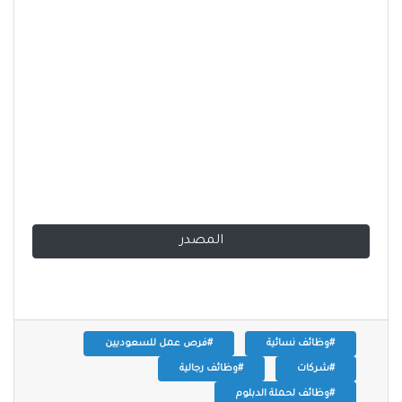
المصدر
#وظائف نسائية
#فرص عمل للسعوديين
#شركات
#وظائف رجالية
#وظائف لحملة الدبلوم