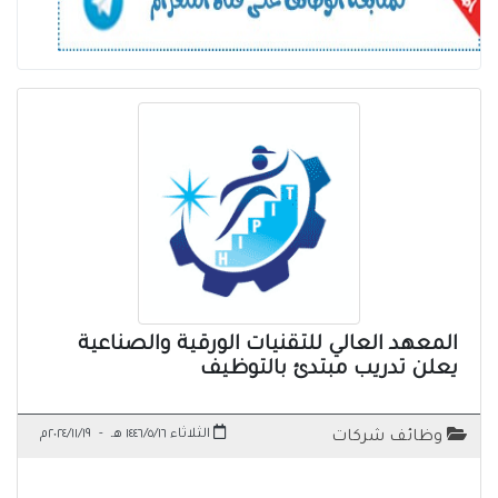
المعهد العالي للتقنيات الورقية والصناعية
يعلن تدريب مبتدئ بالتوظيف
الثلاثاء ١٤٤٦/٥/١٦ هـ
-
٢٠٢٤/١١/١٩م
وظائف شركات