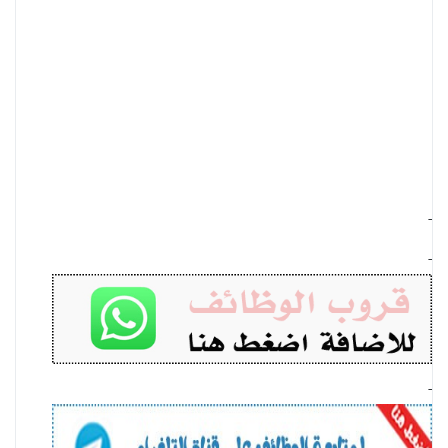
-
-
-