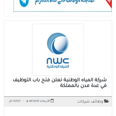
شركة المياه الوطنية تعلن فتح باب التوظيف
في عدة مدن بالمملكة
الأربعاء ١٤٤٦/٥/١٧ هـ
-
٢٠٢٤/١١/٢٠م
وظائف شركات