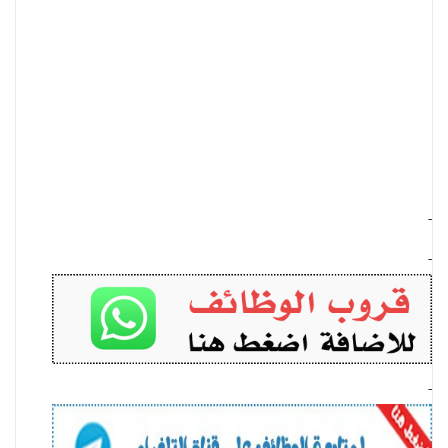
-
-
-