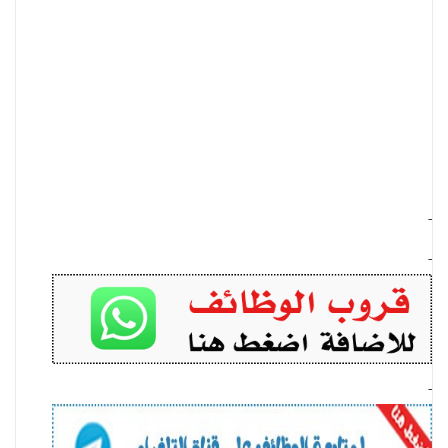
-
-
-