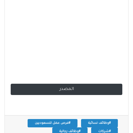
المصدر
#وظائف نسائية
#فرص عمل للسعوديين
#شركات
#وظائف رجالية