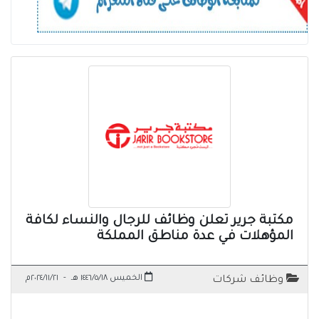
مكتبة جرير تعلن وظائف للرجال والنساء لكافة
المؤهلات في عدة مناطق المملكة
الخميس ١٤٤٦/٥/١٨ هـ
-
٢٠٢٤/١١/٢١م
وظائف شركات